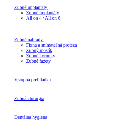
Zubné implantáty
Zubné implantáty
All on 4 / All on 6
Zubné náhrady
Fixná a snímateľná protéza
Zubný mostík
Zubné korunky
Zubné fazety
Vstupná prehliadka
Zubná chirurgia
Dentálna hygiena