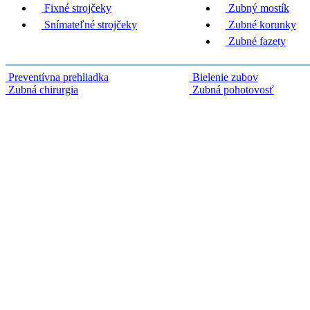
Fixné strojčeky
Zubný mostík
Snímateľné strojčeky
Zubné korunky
Zubné fazety
Preventívna prehliadka
Bielenie zubov
Zubná chirurgia
Zubná pohotovosť