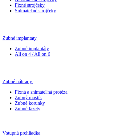
Fixné strojčeky
Snímateľné strojčeky
Zubné implantáty
Zubné implantáty
All on 4 / All on 6
Zubné náhrady
Fixná a snímateľná protéza
Zubný mostík
Zubné korunky
Zubné fazety
Vstupná prehliadka