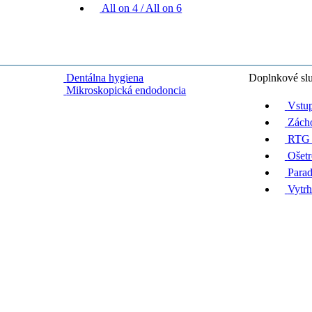
All on 4 / All on 6
Dentálna hygiena
Doplnkové sl
Mikroskopická endodoncia
Vstup
Zácho
RTG 
Ošetr
Parad
Vytrh