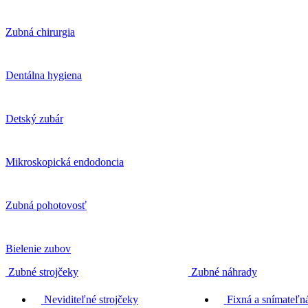
Zubná chirurgia
Dentálna hygiena
Detský zubár
Mikroskopická endodoncia
Zubná pohotovosť
Bielenie zubov
Zubné strojčeky
Zubné náhrady
Neviditeľné strojčeky
Fixná a snímateľná