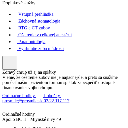
Doplnkové služby
Vstupná prehliadka
Záchovná stomatológia
RTG a CT zubov
Ošetrenie v celkovej anestézií
Paradontológia
Vytrhnutie zuba múdrosti
Zdravý chrup už aj na splátky
Vieme, že ošetrenie zubov nie je najlacnejšie, a preto sa snažíme
pomôcť našim pacientom formou splátok zabezpečiť dostupné
financovanie svojho chrupu.
Ordinačné hodiny
Pobočky
prosmile@prosmile.sk
02/22 117 117
Ordinačné hodiny
Apollo BC ll – Mlynské nivy 49