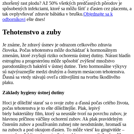
zhoršený rast plodu? Až 50% všetkých predčasných pôrodov je
spôsobených infekciami, ktoré sa môžu šíriť z ďasien cez placentu, a
tak ovplyvňovať zdravie bábätka v brušku.
Objednajte sa k
odborníkovi
ešte dnes!
Tehotenstvo a zuby
Je známe, že zdravý úsmev je odrazom celkového zdravia
človeka. Počas tehotenstva môže dochádzať k hormonálnym
zmenám, ktoré zvyšujú riziko ochorenia ústnej dutiny. Nárast hladín
estrogénu a progesterónu môže spôsobiť zvýšené množstvo
parodontálnych baktérií v ústnej dutine. Tieto hormonálne výkyvy
sú najvýraznejšie medzi druhým a ôsmym mesiacom tehotenstva.
Ďasná sa vtedy stávajú oveľa citlivejšími na tvorbu škodlivého
plaku.
Základy hygieny ústnej dutiny
Hoci je dôležité starať sa o svoje zuby a ďasná počas celého života,
počas tehotenstva je to ešte dôležitejšie. Plak, lepivý
biely bakteriálny film, ktorý sa neustále tvorí na povrchu zubov, je
hlavnou príčinou väčšiny ochorení zubov. Ak plak pravidelným
čistením zubov a používaním zubnej nite neodstránite, hromadí sa
na zuboch a pod okrajom ďasien. To môže viesť ku gingivitíde –