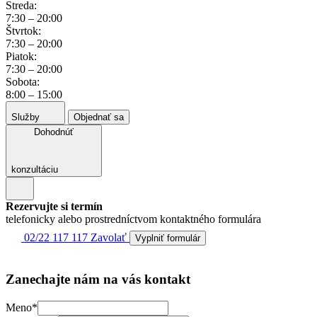
Streda:
7:30 – 20:00
Štvrtok:
7:30 – 20:00
Piatok:
7:30 – 20:00
Sobota:
8:00 – 15:00
Služby
Objednať sa
Dohodnúť
konzultáciu
Rezervujte si termín
telefonicky alebo prostredníctvom kontaktného formulára
02/22 117 117
Zavolať
Vyplniť formulár
Zanechajte nám na vás kontakt
Meno*