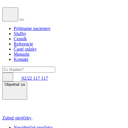
Prijímame pacientov
Služby
Cenník
Referencie
Časté otázky
Magazín
Kontakt
02/22 117 117
Objednať sa
Zubné strojčeky
Neviditeľné strojčeky