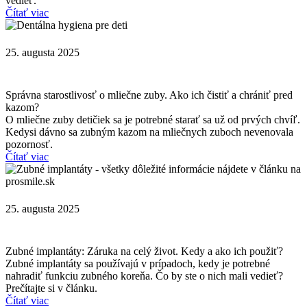
vedieť.
Čítať viac
25. augusta 2025
Správna starostlivosť o mliečne zuby. Ako ich čistiť a chrániť pred
kazom?
O mliečne zuby detičiek sa je potrebné starať sa už od prvých chvíľ.
Kedysi dávno sa zubným kazom na mliečnych zuboch nevenovala
pozornosť.
Čítať viac
25. augusta 2025
Zubné implantáty: Záruka na celý život. Kedy a ako ich použiť?
Zubné implantáty sa používajú v prípadoch, kedy je potrebné
nahradiť funkciu zubného koreňa. Čo by ste o nich mali vedieť?
Prečítajte si v článku.
Čítať viac