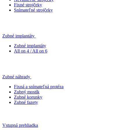
Fixné strojčeky
Snímateľné strojčeky
Zubné implantáty
Zubné implantáty
All on 4 / All on 6
Zubné náhrady
Fixná a snímateľná protéza
Zubný mostík
Zubné korunky
Zubné fazety
Vstupná prehliadka