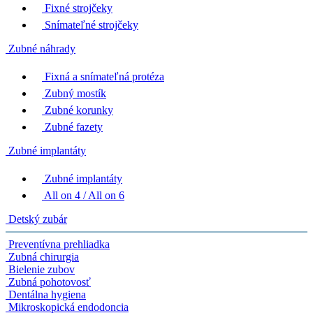
Fixné strojčeky
Snímateľné strojčeky
Zubné náhrady
Fixná a snímateľná protéza
Zubný mostík
Zubné korunky
Zubné fazety
Zubné implantáty
Zubné implantáty
All on 4 / All on 6
Detský zubár
Preventívna prehliadka
Zubná chirurgia
Bielenie zubov
Zubná pohotovosť
Dentálna hygiena
Mikroskopická endodoncia