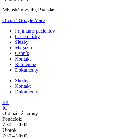
Mlynské nivy 49, Bratislava
Otvoriť Google Maps
Prijímame pacientov
Časté otázky
Služby
Magazín
Cenník
Kontakt
Referencie
Dokumenty
Služby
Kontakt
Dokumenty
FB
IG
Ordinačné hodiny
Pondelok:
7:30 – 20:00
Utorok:
7:30 – 20:00