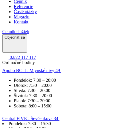
Cenník
Referencie
Časté otázky
Magazín
Kontakt
Cenník služieb
Objednať sa
02/22 117 117
Ordinačné hodiny
Apollo BC ll - Mlynské nivy 49
Pondelok:
7:30 – 20:00
Utorok:
7:30 – 20:00
Streda:
7:30 – 20:00
Štvrtok:
7:30 – 20:00
Piatok:
7:30 – 20:00
Sobota:
8:00 – 15:00
Central FIVE - Ševčenkova 34
Pondelok:
7:30 – 15:30