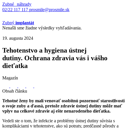
Zubné náhrady
02/22 117 117
prosmile@prosmile.sk
Zubný
implantát
Nenašli sme žiadne výsledky vyhľadávania.
19. augusta 2024
Tehotenstvo a hygiena ústnej
dutiny. Ochrana zdravia vás i vášho
dieťatka
Magazín
Obsah článku
Tehotné ženy by mali venovať osobitnú pozornosť starostlivosti
o svoje zuby a ďasná, pretože zdravie ústnej dutiny môže mať
vplyv na celkové zdravie aj ešte nenarodeného dieťatka.
Vedeli ste o tom, že infekcie a problémy ústnej dutiny súvisia s
komplikáciami v tehotenstve, ako sú potraty, predčasné pôrody a