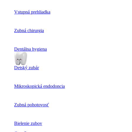
Vstupná prehliadka
Zubná chirurgia
Dentálna hygiena
Detský zubár
Mikroskopická endodoncia
Zubná pohotovosť
Bielenie zubov