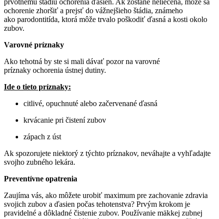
prvotnému štádiu ochorenia ďasien. Ak zostane neliečená, môže sa
ochorenie zhoršiť a prejsť do vážnejšieho štádia, známeho
ako parodontitída, ktorá môže trvalo poškodiť ďasná a kosti okolo
zubov.
Varovné príznaky
Ako tehotná by ste si mali dávať pozor na varovné
príznaky ochorenia ústnej dutiny.
Ide o tieto príznaky:
citlivé, opuchnuté alebo začervenané ďasná
krvácanie pri čistení zubov
zápach z úst
Ak spozorujete niektorý z týchto príznakov, neváhajte a vyhľadajte
svojho zubného lekára.
Preventívne opatrenia
Zaujíma vás, ako môžete urobiť maximum pre zachovanie zdravia
svojich zubov a ďasien počas tehotenstva? Prvým krokom je
pravidelné a dôkladné čistenie zubov. Používanie mäkkej zubnej