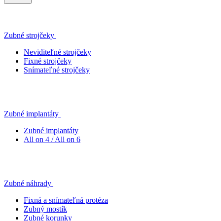
Zubné strojčeky
Neviditeľné strojčeky
Fixné strojčeky
Snímateľné strojčeky
Zubné implantáty
Zubné implantáty
All on 4 / All on 6
Zubné náhrady
Fixná a snímateľná protéza
Zubný mostík
Zubné korunky