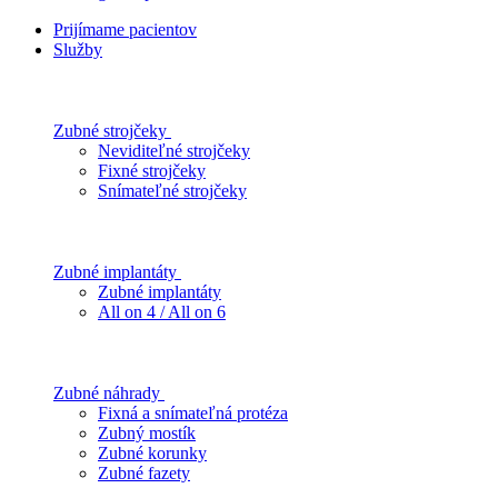
Prijímame pacientov
Služby
Zubné strojčeky
Neviditeľné strojčeky
Fixné strojčeky
Snímateľné strojčeky
Zubné implantáty
Zubné implantáty
All on 4 / All on 6
Zubné náhrady
Fixná a snímateľná protéza
Zubný mostík
Zubné korunky
Zubné fazety