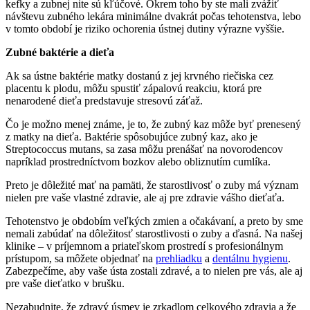
kefky a zubnej nite sú kľúčové. Okrem toho by ste mali zvážiť
návštevu zubného lekára minimálne dvakrát počas tehotenstva, lebo
v tomto období je riziko ochorenia ústnej dutiny výrazne vyššie.
Zubné baktérie a dieťa
Ak sa ústne baktérie matky dostanú z jej krvného riečiska cez
placentu k plodu, môžu spustiť zápalovú reakciu, ktorá pre
nenarodené dieťa predstavuje stresovú záťaž.
Čo je možno menej známe, je to, že zubný kaz môže byť prenesený
z matky na dieťa. Baktérie spôsobujúce zubný kaz, ako je
Streptococcus mutans, sa zasa môžu prenášať na novorodencov
napríklad prostredníctvom bozkov alebo obliznutím cumlíka.
Preto je dôležité mať na pamäti, že starostlivosť o zuby má význam
nielen pre vaše vlastné zdravie, ale aj pre zdravie vášho dieťaťa.
Tehotenstvo je obdobím veľkých zmien a očakávaní, a preto by sme
nemali zabúdať na dôležitosť starostlivosti o zuby a ďasná. Na našej
klinike – v príjemnom a priateľskom prostredí s profesionálnym
prístupom, sa môžete objednať na
prehliadku
a
dentálnu hygienu
.
Zabezpečíme, aby vaše ústa zostali zdravé, a to nielen pre vás, ale aj
pre vaše dieťatko v brušku.
Nezabudnite, že zdravý úsmev je zrkadlom celkového zdravia a že