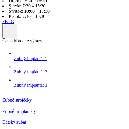
Utorok:
7:30 – 15:30
Streda:
7:30 – 15:30
Štvrtok:
10:00 – 18:00
Piatok:
7:30 – 15:30
FB
IG
Často hľadané výrazy
Zubný implantát 1
Zubný implantát 2
Zubný implantát 3
Zubné strojčeky
Zubné implantáty
Detský zubár