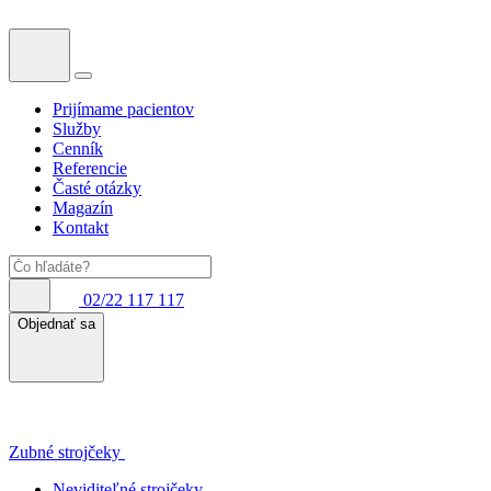
Prijímame pacientov
Služby
Cenník
Referencie
Časté otázky
Magazín
Kontakt
02/22 117 117
Objednať sa
Zubné strojčeky
Neviditeľné strojčeky