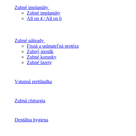
Zubné implantáty
Zubné implantáty
All on 4 / All on 6
Zubné náhrady
Fixná a snímateľná protéza
Zubný mostík
Zubné korunky
Zubné fazety
Vstupná prehliadka
Zubná chirurgia
Dentálna hygiena