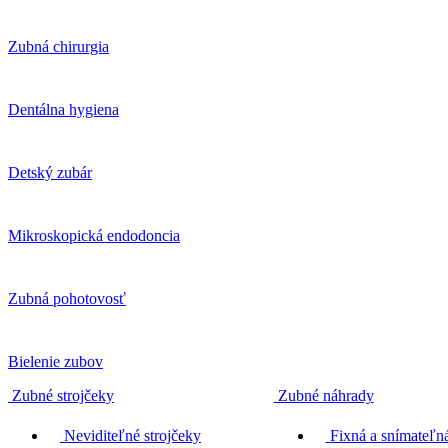
Zubná chirurgia
Dentálna hygiena
Detský zubár
Mikroskopická endodoncia
Zubná pohotovosť
Bielenie zubov
Zubné strojčeky
Zubné náhrady
Neviditeľné strojčeky
Fixná a snímateľná