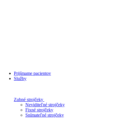
Prijímame pacientov
Služby
Zubné strojčeky
Neviditeľné strojčeky
Fixné strojčeky
Snímateľné strojčeky