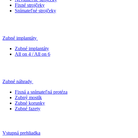
Fixné strojčeky
Snímateľné strojčeky
Zubné implantáty
Zubné implantáty
All on 4 / All on 6
Zubné náhrady
Fixná a snímateľná protéza
Zubný mostík
Zubné korunky
Zubné fazety
Vstupná prehliadka