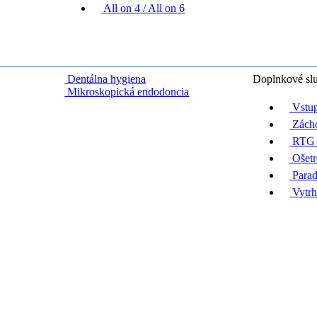
All on 4 / All on 6
Dentálna hygiena
Doplnkové sl
Mikroskopická endodoncia
Vstup
Zácho
RTG 
Ošetr
Parad
Vytrh