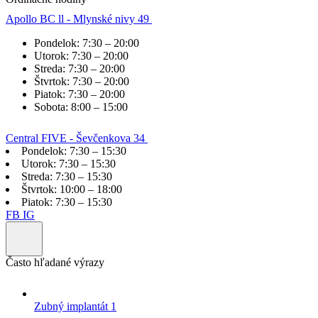
Apollo BC ll - Mlynské nivy 49
Pondelok:
7:30 – 20:00
Utorok:
7:30 – 20:00
Streda:
7:30 – 20:00
Štvrtok:
7:30 – 20:00
Piatok:
7:30 – 20:00
Sobota:
8:00 – 15:00
Central FIVE - Ševčenkova 34
Pondelok:
7:30 – 15:30
Utorok:
7:30 – 15:30
Streda:
7:30 – 15:30
Štvrtok:
10:00 – 18:00
Piatok:
7:30 – 15:30
FB
IG
Často hľadané výrazy
Zubný implantát 1