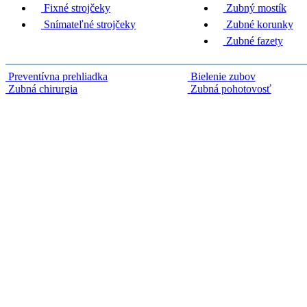
Fixné strojčeky
Zubný mostík
Snímateľné strojčeky
Zubné korunky
Zubné fazety
Preventívna prehliadka
Bielenie zubov
Zubná chirurgia
Zubná pohotovosť