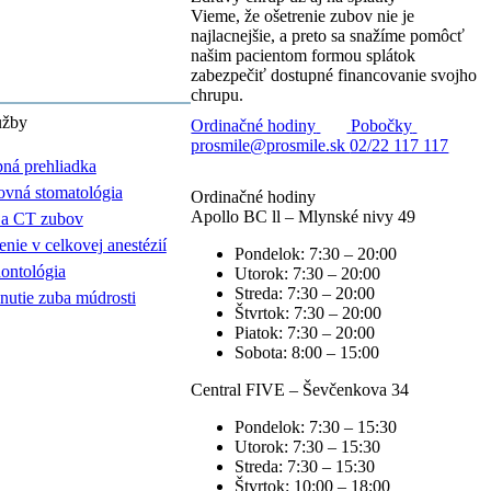
Vieme, že ošetrenie zubov nie je
najlacnejšie, a preto sa snažíme pomôcť
našim pacientom formou splátok
zabezpečiť dostupné financovanie svojho
chrupu.
užby
Ordinačné hodiny
Pobočky
prosmile@prosmile.sk
02/22 117 117
ná prehliadka
vná stomatológia
Ordinačné hodiny
Apollo BC ll – Mlynské nivy 49
a CT zubov
enie v celkovej anestézií
Pondelok:
7:30 – 20:00
ontológia
Utorok:
7:30 – 20:00
Streda:
7:30 – 20:00
nutie zuba múdrosti
Štvrtok:
7:30 – 20:00
Piatok:
7:30 – 20:00
Sobota:
8:00 – 15:00
Central FIVE – Ševčenkova 34
Pondelok:
7:30 – 15:30
Utorok:
7:30 – 15:30
Streda:
7:30 – 15:30
Štvrtok:
10:00 – 18:00